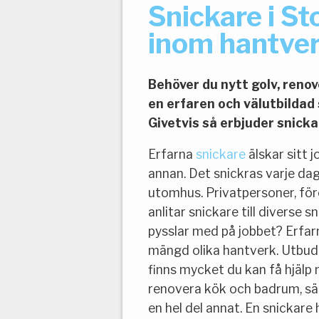
Snickare i St
inom hantve
Behöver du nytt golv, renove
en erfaren och välutbildad
Givetvis så erbjuder snicka
Erfarna
snickare
älskar sitt 
annan. Det snickras varje da
utomhus. Privatpersoner, fö
anlitar snickare till diverse 
pysslar med på jobbet? Erfar
mängd olika hantverk. Utbude
finns mycket du kan få hjälp
renovera kök och badrum, sät
en hel del annat. En snickare