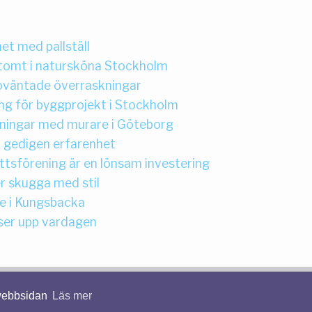
t med pallställ
 tomt i natursköna Stockholm
k oväntade överraskningar
ng för byggprojekt i Stockholm
ösningar med murare i Göteborg
 gedigen erfarenhet
ttsförening är en lönsam investering
r skugga med stil
 i Kungsbacka
yser upp vardagen
© 2026 Markarbetenstockholm.com. Alla rättigheter förbehållna.
 webbsidan
Läs mer