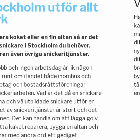
V
ockholm utför allt
rk
Hä
ka
ma
ra köket eller en fin altan så är det
di
 snickare i Stockholm du behöver.
ny
ren även övriga snickeritjänster.
di
jobb och ingen arbetsdag är lik någon
br
g runt om i landet både inomhus och
by
retag och bostadsrättsföreningar
tä
snickeriarbeten. Vad är det då en snickare
en
na och välutbildade snickare utför en
t av snickeritjänster är stort och det
 med. Det kan handla om att lägga golv,
ta kakel, reparera, bygga en altan och
 har med andra ord ett gediget