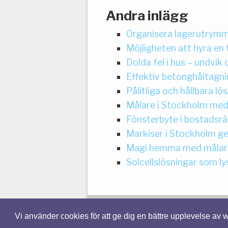
Andra inlägg
Organisera lagerutrymme
Möjligheten att hyra en
Dolda fel i hus – undvi
Effektiv betonghåltagni
Pålitliga och hållbara l
Målare i Stockholm med
Fönsterbyte i bostadsrä
Markiser i Stockholm ge
Magi hemma med målare
Solcellslösningar som l
Vi använder cookies för att ge dig en bättre upplevelse av