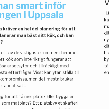
V
man smart inför
ngen i Uppsala
Hä
ka
ma
 kräver en hel del planering för att
di
 planerar man bäst sitt kök, och kan
ny
n?
di
 ett av de viktigaste rummen i hemmet.
br
ett kök som inte riktigt fungerar att
by
rösa arbetsytor och tillräckligt med
tä
ta efterfrågar. Visst kan ytan ställa till
en
 kompromissa, men det mesta brukar
er annat sätt.
g för att få mer plats? Eller bygga en
 som matplats? Ett platsbyggt skafferi