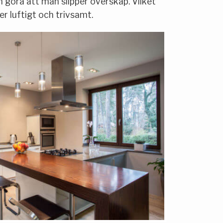
h göra att man slipper överskåp. Vilket
r luftigt och trivsamt.