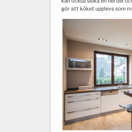
kan också sluka en hel del oc
gör att köket upplevs som me