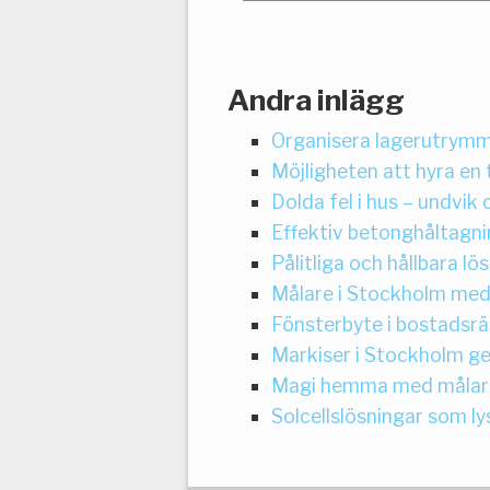
Andra inlägg
Organisera lagerutrymme
Möjligheten att hyra en
Dolda fel i hus – undvi
Effektiv betonghåltagni
Pålitliga och hållbara l
Målare i Stockholm med
Fönsterbyte i bostadsrä
Markiser i Stockholm ge
Magi hemma med målare
Solcellslösningar som l