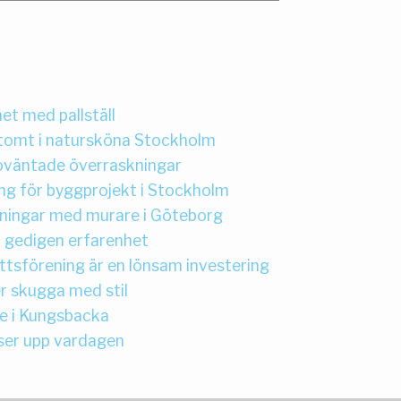
t med pallställ
 tomt i natursköna Stockholm
k oväntade överraskningar
ng för byggprojekt i Stockholm
ösningar med murare i Göteborg
 gedigen erfarenhet
ttsförening är en lönsam investering
r skugga med stil
 i Kungsbacka
yser upp vardagen