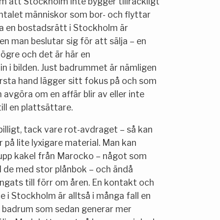
m att Stockholm inte bygger tillräckligt
antalet människor som bor- och flyttar
äga en bostadsrätt i Stockholm är
en man beslutar sig för att sälja – en
högre och det är här en
 i bilden. Just badrummet är nämligen
rsta hand lägger sitt fokus på och som
avgöra om en affär blir av eller inte
ill en plattsättare.
illigt, tack vare rot-avdraget – så kan
 på lite lyxigare material. Man kan
 upp kakel från Marocko – något som
ll de med stor plånbok – och ändå
gats till förr om åren. En kontakt och
e i Stockholm är alltså i många fall en
are badrum som sedan generar mer