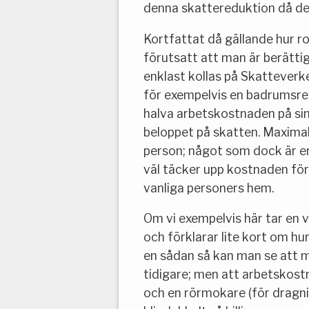
denna skattereduktion då de 
Kortfattat då gällande hur r
förutsatt att man är berätt
enklast kollas på Skatteverk
för exempelvis en badrumsren
halva arbetskostnaden på sin
beloppet på skatten. Maxima
person; något som dock är 
väl täcker upp kostnaden för 
vanliga personers hem.
Om vi exempelvis här tar en
och förklarar lite kort om h
en sådan så kan man se att
tidigare; men att arbetskost
och en rörmokare (för dragnin