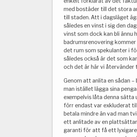
enkelt förklarat av det faktu
med bostäder till det stora 
till staden. Att i dagsläget 
således en vinst i sig den dag
vinst som dock kan bli ännu 
badrumsrenovering kommer in
det rum som spekulanter i fö
således också är det som kan 
och det är här vi återvänder t
Genom att anlita en sådan – b
man istället lägga sina pengar
exempelvis låta denna sätta
förr endast var exkluderat ti
betala mindre än vad man tvin
ett anlitade av en plattsättar
garanti för att få ett lyxig