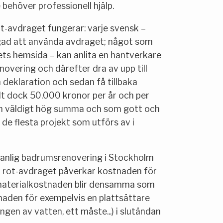
behöver professionell hjälp.
ot-avdraget fungerar: varje svensk –
igad att använda avdraget; något som
ets hemsida – kan anlita en hantverkare
overing och därefter dra av upp till
 deklaration och sedan få tillbaka
lt dock 50.000 kronor per år och per
en väldigt hög summa och som gott och
de flesta projekt som utförs av i
 vanlig badrumsrenovering i Stockholm
ur rot-avdraget påverkar kostnaden för
 materialkostnaden blir densamma som
naden för exempelvis en plattsättare
gen av vatten, ett måste...) i slutändan