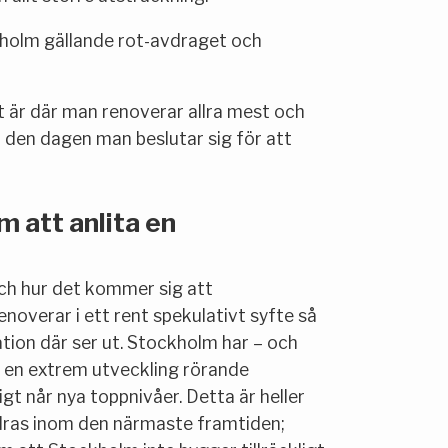
holm gällande rot-avdraget och
t är där man renoverar allra mest och
r den dagen man beslutar sig för att
 att anlita en
och hur det kommer sig att
noverar i ett rent spekulativt syfte så
uation där ser ut. Stockholm har – och
 – en extrem utveckling rörande
t når nya toppnivåer. Detta är heller
ndras inom den närmaste framtiden;