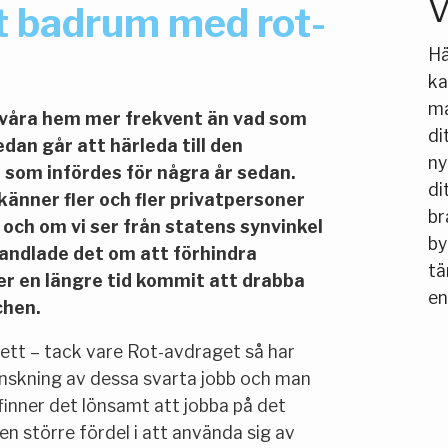
V
t badrum med rot-
Hä
ka
ma
i våra hem mer frekvent än vad som
di
dan går att härleda till den
ny
 som infördes för några år sedan.
di
känner fler och fler privatpersoner
br
 och om vi ser från statens synvinkel
by
andlade det om att förhindra
tä
er en längre tid kommit att drabba
en
chen.
ett – tack vare Rot-avdraget så har
inskning av dessa svarta jobb och man
finner det lönsamt att jobba på det
en större fördel i att använda sig av