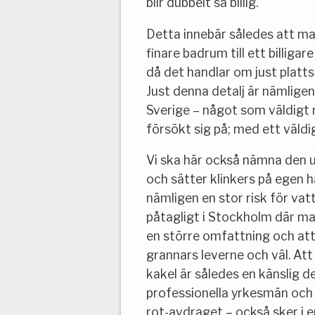
blir dubbelt så billig.
Detta innebär således att ma
finare badrum till ett billiga
då det handlar om just platts
Just denna detalj är nämligen
Sverige – något som väldigt
försökt sig på; med ett väldi
Vi ska här också nämna den 
och sätter klinkers på egen h
nämligen en stor risk för vat
påtagligt i Stockholm där man
en större omfattning och att
grannars leverne och väl. Att 
kakel är således en känslig d
professionella yrkesmän och
rot-avdraget – också sker i e