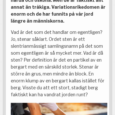
hårda och osköna. Men de är faktiskt allt
annat än tråkiga. Variationsrikedomen är
enorm och de har funnits på vår jord
längre än människorna.
Vad är det som det handlar om egentligen?
Jo, stenar såklart. Ordet sten är ett
slentrianmässigt samlingsnamn på det som
som egentligen är så mycket mer. Vad är då
sten? Per definition är det en partikel av en
bergart med en särskild storlek. Stenar är
större än grus, men mindre än block. En
enorm klump av en bergart kallas istället för
berg. Visste du att ett stort, stadigt berg
faktiskt kan ha vandrat jorden runt?